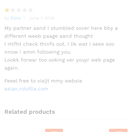
by
Elmo
June 1, 2026
R
at
My partner aand I stumbled oover here bby a
e
different weeb paage aand thought
d
I mifht check thinfs out. I lik wat I seee soo
1
o
nnow i amm following you.
ut
Lookk forwar too ooking ver youyr web page
of
again.
5
Feeel free to visijt mmy websie
asian.roloflix.com
Related products