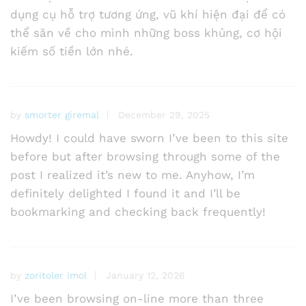
dụng cụ hỗ trợ tương ứng, vũ khí hiện đại để có
thể săn về cho mình những boss khủng, cơ hội
kiếm số tiền lớn nhé.
by
smorter giremal
December 29, 2025
Howdy! I could have sworn I’ve been to this site
before but after browsing through some of the
post I realized it’s new to me. Anyhow, I’m
definitely delighted I found it and I’ll be
bookmarking and checking back frequently!
by
zoritoler imol
January 12, 2026
I’ve been browsing on-line more than three