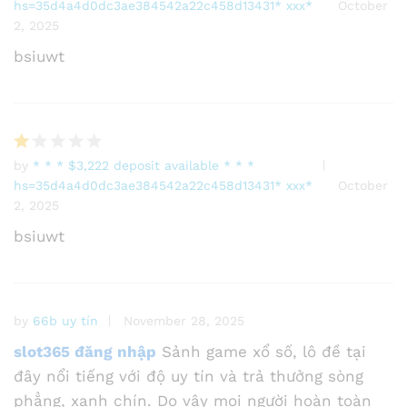
hs=35d4a4d0dc3ae384542a22c458d13431* ххх*
October
e
2, 2025
d
1
bsiuwt
o
ut
of
5
by
* * * $3,222 deposit available * * *
R
hs=35d4a4d0dc3ae384542a22c458d13431* ххх*
October
at
2, 2025
e
d
bsiuwt
1
o
ut
of
by
66b uy tín
November 28, 2025
5
slot365 đăng nhập
Sảnh game xổ số, lô đề tại
đây nổi tiếng với độ uy tín và trả thưởng sòng
phẳng, xanh chín. Do vậy mọi người hoàn toàn