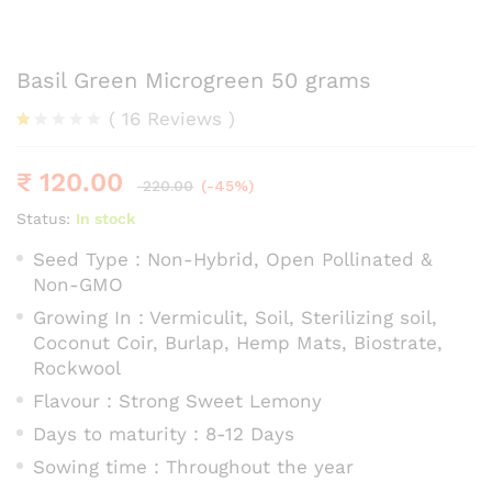
Basil Green Microgreen 50 grams
(
16
Reviews
)
R
3
at
₹
120.00
ed
220.00
(-45%)
1.
0
Status:
In stock
0
o
Seed Type : Non-Hybrid, Open Pollinated &
ut
Non-GMO
of
5
Growing In : Vermiculit, Soil, Sterilizing soil,
ba
s
Coconut Coir, Burlap, Hemp Mats, Biostrate,
ed
Rockwool
o
n
Flavour : Strong Sweet Lemony
cu
s
Days to maturity : 8-12 Days
to
m
Sowing time : Throughout the year
er