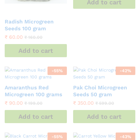
Add to cart
Radish Microgreen
Seeds 100 gram
₹
60.00
₹
160.00
Add to cart
-
55
%
-
42
%
Amaranthus Red
Pak Choi Microgreen
Microgreen 100 grams
Seeds 50 gram
₹
90.00
₹
350.00
₹
199.00
₹
599.00
Add to cart
Add to cart
-
55
%
-
43
%