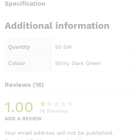
Specification
Additional information
Quantity
50 GM
Colour
Shiny Dark Green
Reviews (16)
1.00
16
Reviews
R
3
ADD A REVIEW
at
e
Your email address will not be published.
d