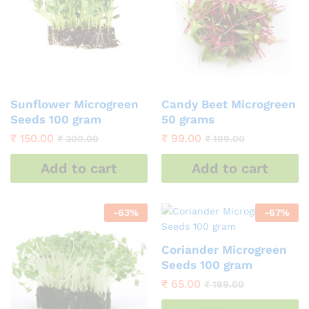
Sunflower Microgreen
Candy Beet Microgreen
Seeds 100 gram
50 grams
₹
150.00
₹
99.00
₹
300.00
₹
199.00
Add to cart
Add to cart
-
63
%
-
67
%
Coriander Microgreen
Seeds 100 gram
₹
65.00
₹
199.00