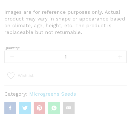
ra
ti
n
Images are for reference purposes only. Actual
g
product may vary in shape or appearance based
s
on climate, age, height, etc. The product is
replaceable but not returnable.
Quantity:
Basil
Green
Microgreen
50
Wishlist
grams
quantity
Category:
Microgreens Seeds