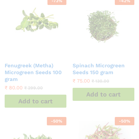
-
73
%
-
42
%
Fenugreek (Metha)
Spinach Microgreen
Microgreen Seeds 100
Seeds 150 gram
gram
₹
75.00
₹
130.00
₹
80.00
₹
299.00
Add to cart
Add to cart
-
50
%
-
50
%